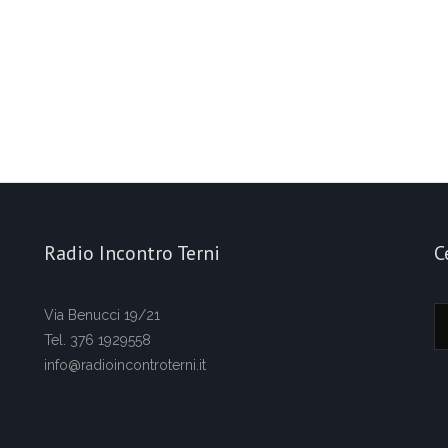
Radio Incontro Terni
C
Via Benucci 19/21
Tel. 376 1929558
info@radioincontroterni.it