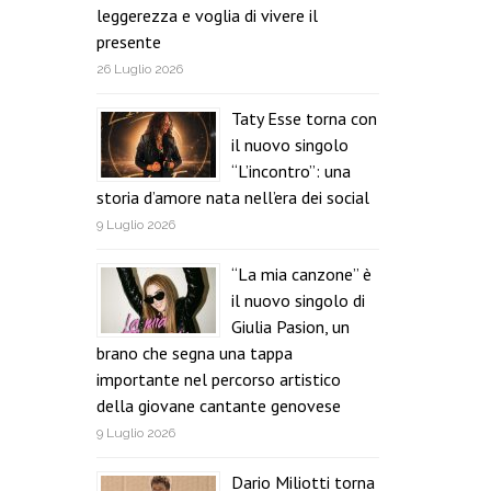
leggerezza e voglia di vivere il
presente
26 Luglio 2026
Taty Esse torna con
il nuovo singolo
“L’incontro”: una
storia d’amore nata nell’era dei social
9 Luglio 2026
“La mia canzone” è
il nuovo singolo di
Giulia Pasion, un
brano che segna una tappa
importante nel percorso artistico
della giovane cantante genovese
9 Luglio 2026
Dario Miliotti torna