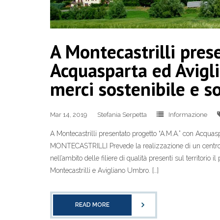
A Montecastrilli pres
Acquasparta ed Avigl
merci sostenibile e so
Mar 14, 2019
Stefania Serpetta
Informazione
A Montecastrilli presentato progetto “A.M.A.” con Acquas
MONTECASTRILLI Prevede la realizzazione di un centro mul
nell’ambito delle filiere di qualità presenti sul territori
Montecastrilli e Avigliano Umbro. […]
READ MORE