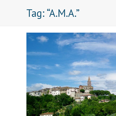
Tag:
“A.M.A.”