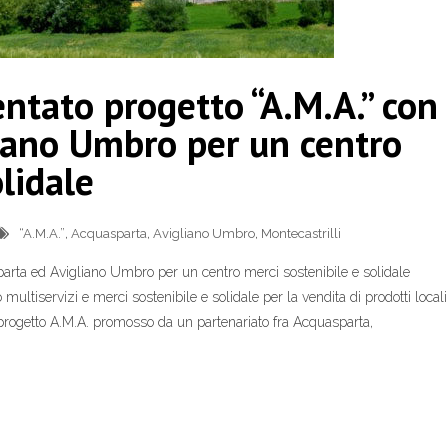
entato progetto “A.M.A.” con
iano Umbro per un centro
lidale
“A.M.A.”
,
Acquasparta
,
Avigliano Umbro
,
Montecastrilli
parta ed Avigliano Umbro per un centro merci sostenibile e solidale
tiservizi e merci sostenibile e solidale per la vendita di prodotti locali
o il progetto A.M.A. promosso da un partenariato fra Acquasparta,