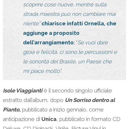
scoprire cose nuove
, mentre sulla
strada maestra può non cambiare mai
niente”
chiarisce infatti Ornella, che
aggiunge a proposito
dell’arrangiamento
: “
Se vuoi dare
gioia e felicità, ci sono le percussioni e
le sonorità del Brasile, un Paese che
mi piace molto”.
Isole Viaggianti
è il secondo singolo ufficiale
estratto dall’album, dopo
Un Sorriso dentro al
Pianto
,
pubblicato a inizio gennaio, come
anticipazione di
Unica
, pubblicato in formato CD
Deluxe, CD Digipack, Vinile, Picture Vinyl in