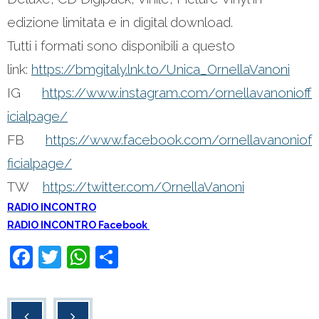
edizione limitata e in digital download.
Tutti i formati sono disponibili a questo
link:
https://bmgitaly.lnk.to/Unica_OrnellaVanoni
IG
https://www.instagram.com/ornellavanonioff
icialpage/
FB
https://www.facebook.com/ornellavanoniof
ficialpage/
TW
https://twitter.com/OrnellaVanoni
RADIO INCONTRO
RADIO INCONTRO Facebook
F
T
W
C
a
wi
h
o
c
tt
at
n