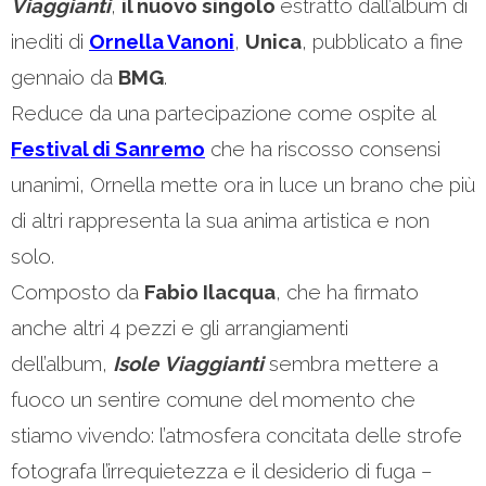
Viaggianti
,
il nuovo singolo
estratto dall’album di
inediti di
Ornella Vanoni
,
Unica
, pubblicato a fine
gennaio da
BMG
.
Reduce da una partecipazione come ospite al
Festival di Sanremo
che ha riscosso consensi
unanimi, Ornella mette ora in luce un brano che più
di altri rappresenta la sua anima artistica e non
solo.
Composto da
Fabio Ilacqua
, che ha firmato
anche altri 4 pezzi e gli arrangiamenti
dell’album,
Isole
Viaggianti
sembra mettere a
fuoco un sentire comune del momento che
stiamo vivendo: l’atmosfera concitata delle strofe
fotografa l’irrequietezza e il desiderio di fuga –