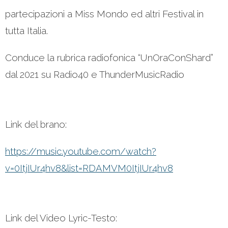
partecipazioni a Miss Mondo ed altri Festival in
tutta Italia.
Conduce la rubrica radiofonica “UnOraConShard”
dal 2021 su Radio40 e ThunderMusicRadio
Link del brano:
https://music.youtube.com/watch?
v=0ItjIUr4hv8&list=RDAMVM0ItjIUr4hv8
Link del Video Lyric-Testo: