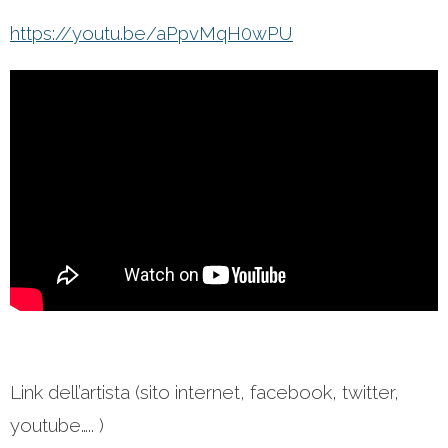
https://youtu.be/aPpvMqH0wPU
Link dell’artista (sito internet, facebook, twitter,
youtube….. )