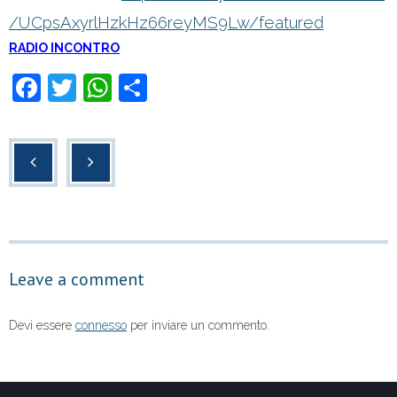
/UCpsAxyrlHzkHz66reyMS9Lw/featured
RADIO INCONTRO
F
T
W
C
a
wi
h
o
c
tt
at
n
e
er
s
di
b
A
vi
o
p
di
o
p
Leave a comment
k
Devi essere
connesso
per inviare un commento.