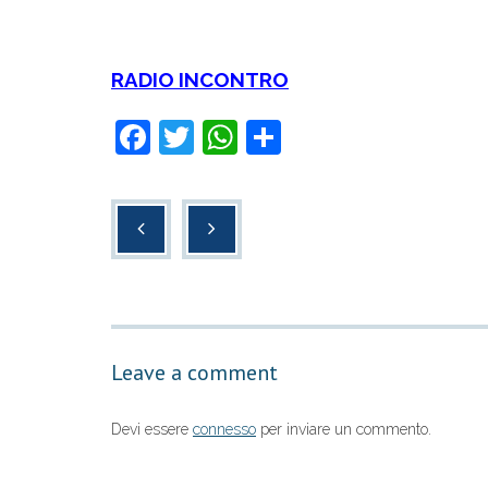
RADIO INCONTRO
F
T
W
C
a
wi
h
o
c
tt
at
n
e
er
s
di
b
A
vi
o
p
di
o
p
Leave a comment
k
Devi essere
connesso
per inviare un commento.