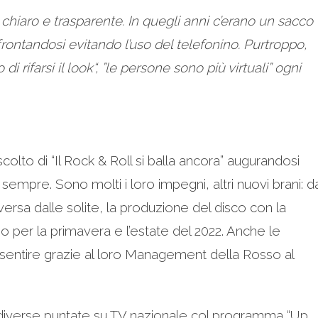
chiaro e trasparente. In quegli anni c’erano un sacco
frontandosi evitando l’uso del telefonino. Purtroppo,
di rifarsi il look“, ”le persone sono più virtuali” ogni
scolto di “Il Rock & Roll si balla ancora” augurandosi
i sempre. Sono molti i loro impegni, altri nuovi brani: d
ersa dalle solite, la produzione del disco con la
 per la primavera e l’estate del 2022. Anche le
o sentire grazie al loro Management della Rosso al
diverse puntate su TV nazionale col programma “Up