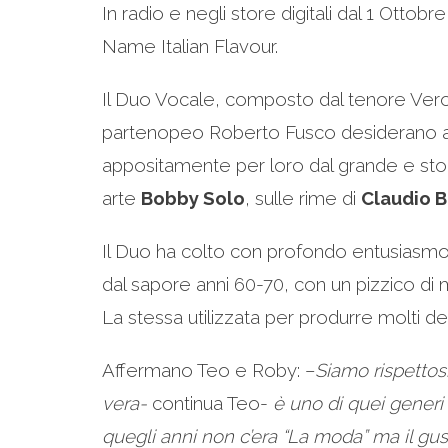
In radio e negli store digitali dal 1 Ottobr
Name Italian Flavour.
Il Duo Vocale, composto dal tenore Ver
partenopeo Roberto Fusco desiderano apr
appositamente per loro dal grande e stor
arte
Bobby Solo
, sulle rime di
Claudio B
Il Duo ha colto con profondo entusiasmo l’
dal sapore anni 60-70, con un pizzico di
La stessa utilizzata per produrre molti de
Affermano Teo e Roby: –
Siamo rispettosi
vera-
continua Teo-
è uno di quei generi 
quegli anni non c’era “La moda” ma il gu