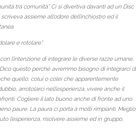
nità tra comunità”. Ci si divertiva davanti ad un Disc
 scriveva assieme all’odore dell’inchiostro ed il
ntanea
olare e rotolare”.
n l’intenzione di integrare le diverse razze umane,
i. Dico questo perché avremmo bisogno di integrarci d
 anche quello, colui o colei che apparentemente
bbio, arrotolarci nell’esperienza, vivere anche il
fronti. Cogliere il lato buono anche di fronte ad uno
meno paure. La paura ci porta a molti rimpianti. Meglio
uto l’esperienza, risolvere assieme ed in gruppo,