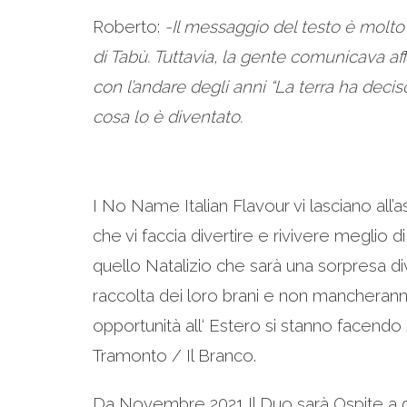
Roberto:
-Il messaggio del testo è molto 
di Tabù. Tuttavia, la gente comunicava af
con l’andare degli anni “La terra ha deciso 
cosa lo è diventato.
I No Name Italian Flavour vi lasciano all’a
che vi faccia divertire e rivivere meglio d
quello Natalizio che sarà una sorpresa div
raccolta dei loro brani e non mancheranno
opportunità all‘ Estero si stanno facend
Tramonto / Il Branco.
Da Novembre 2021 Il Duo sarà Ospite a 