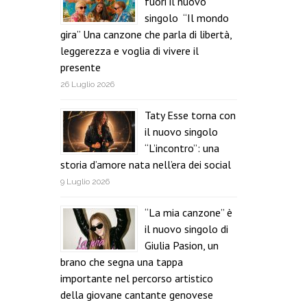
fuori il nuovo
singolo “Il mondo
gira” Una canzone che parla di libertà,
leggerezza e voglia di vivere il
presente
26 Luglio 2026
Taty Esse torna con
il nuovo singolo
“L’incontro”: una
storia d’amore nata nell’era dei social
9 Luglio 2026
“La mia canzone” è
il nuovo singolo di
Giulia Pasion, un
brano che segna una tappa
importante nel percorso artistico
della giovane cantante genovese