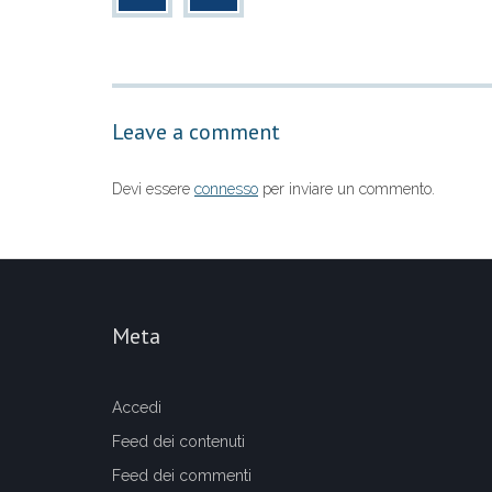
b
A
vi
o
p
di
o
p
Leave a comment
k
Devi essere
connesso
per inviare un commento.
Meta
Accedi
Feed dei contenuti
Feed dei commenti