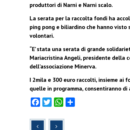
produttori di Narni e Narni scalo.
La serata per la raccolta fondi ha acco
ping pong e biliardino che hanno visto s
volontari.
“E’ stata una serata di grande solidarie
Mariacristina Angeli, presidente della
dell’associazione Minerva.
I 2mila e 300 euro raccolti, insieme ai 
quelle in programma, consentiranno di 
F
T
W
C
a
wi
h
o
c
tt
at
n
e
er
s
di