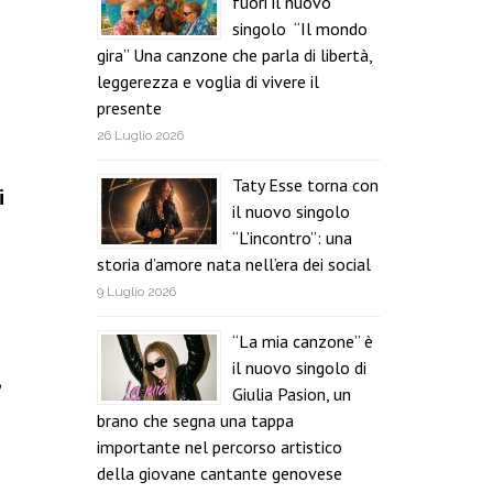
fuori il nuovo
singolo “Il mondo
gira” Una canzone che parla di libertà,
leggerezza e voglia di vivere il
presente
26 Luglio 2026
Taty Esse torna con
i
il nuovo singolo
“L’incontro”: una
storia d’amore nata nell’era dei social
9 Luglio 2026
“La mia canzone” è
il nuovo singolo di
,
Giulia Pasion, un
brano che segna una tappa
importante nel percorso artistico
della giovane cantante genovese