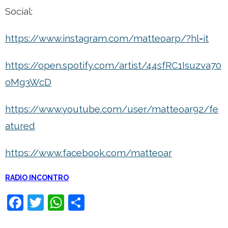
Social:
https://www.instagram.com/matteoarp/?hl=it
https://open.spotify.com/artist/44sfRC
1
Isuzva70
oM
g3
WcD
https://www.youtube.com/user/matteoar92/fe
atured
https://www.facebook.com/matteoar
RADIO INCONTRO
F
T
W
C
a
wi
h
o