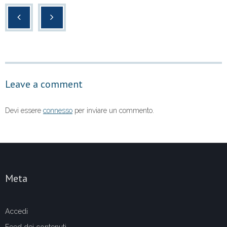
c
tt
at
n
e
er
s
di
b
A
vi
o
p
di
o
p
Leave a comment
k
Devi essere
connesso
per inviare un commento.
Meta
Accedi