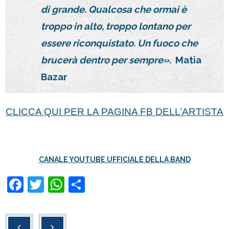
di grande. Qualcosa che ormai è
troppo in alto, troppo lontano per
essere riconquistato. Un fuoco che
brucerà dentro per sempre».
Matia
Bazar
CLICCA QUI PER LA PAGINA FB DELL’ARTISTA
CANALE YOUTUBE UFFICIALE DELLA BAND
F
T
W
C
a
wi
h
o
c
tt
at
n