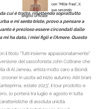
con “Mille frasi”, il
suo secondo
 cui è tratto, riflettendo soprattutto
singolo ufficiale
rba e mi sento triste, provo a pensare a
9 Luglio 2026
quanto è prezioso essere circondati dalle
mi ha dato, i miei figli e l’Amore. Questo
n il titolo “Tutti insieme appassionatamente”
 versione del sassofonista John Coltrane che
lla di Al Jarreau, artista molto caro a Biondi.
oner in uscita ad inizio autunno. Altri brani
anteprima, estate 2023”, il tour prodotto e
, lo porterà tra luglio e agosto in tutta
atteristiche di assoluta unicità.