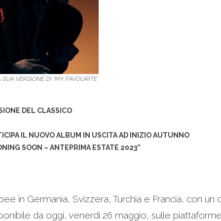
 SUA VERSIONE DI “MY FAVOURITE
RSIONE DEL CLASSICO
TICIPA IL NUOVO ALBUM
IN USCITA AD INIZIO AUTUNNO
ONING SOON – ANTEPRIMA ESTATE 2023”
ee in Germania, Svizzera, Turchia e Francia, con un
ponibile da oggi, venerdì 26 maggio, sulle piattaforme d