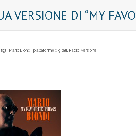
UA VERSIONE DI “MY FAV
,
figli
,
Mario Biondi
,
piattaforme digitali
,
Radio
,
versione