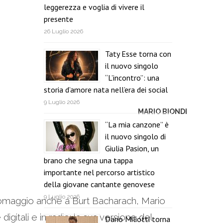
leggerezza e voglia di vivere il
presente
26 Luglio 2026
Taty Esse torna con
il nuovo singolo
“L’incontro”: una
storia d’amore nata nell’era dei social
9 Luglio 2026
MARIO BIONDI
“La mia canzone” è
il nuovo singolo di
Giulia Pasion, un
brano che segna una tappa
importante nel percorso artistico
della giovane cantante genovese
9 Luglio 2026
 omaggio anche a Burt Bacharach, Mario
igitali e in radio: la sua versione del
Dario Miliotti torna