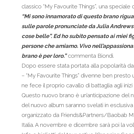
classico “My Favourite Things”, una speciale de
“Mi sono innamorato di questo brano riguar
sulle parole pronunciate da Julia Andrews 
cose belle”. Ed ho subito pensato ai miei fi
persone che amiamo. Vivo nell’appassionata 
brano è per loro.”
commenta Biondi.
Dopo essere stata portata alla popolarità dal
– “My Favourite Things” divenne ben presto u
ne fece il proprio cavallo di battaglia agli ini
Questo nuovo brano è un’anticipazione del nu
del nuovo album saranno svelati in esclusiva 
organizzato da Friends&Partners/Baobab Music
Italia. A novembre e dicembre sarà poi la volt