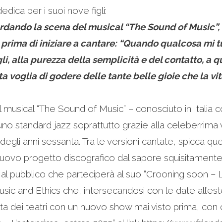
dica per i suoi nove figli:
dando la scena del musical “The Sound of Music”, da
prima di iniziare a cantare: “Quando qualcosa mi tu
gli, alla purezza della semplicità e del contatto, a 
voglia di godere delle tante belle gioie che la vita 
 musical “The Sound of Music” – conosciuto in Italia co
no standard jazz soprattutto grazie alla celeberrima
zi degli anni sessanta. Tra le versioni cantate, spicca que
ovo progetto discografico dal sapore squisitamente cro
al pubblico che parteciperà al suo “Crooning soon – L’
 and Ethics che, intersecandosi con le date all’estero
a dei teatri con un nuovo show mai visto prima, con car