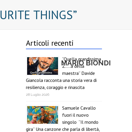
OURITE THINGS”
Articoli recenti
“Quella grandissima
MARIO BIONDI
Z…..a della
maestra” Davide
Giancola racconta una storia vera di
resilienza, coraggio e rinascita
28 Luglio 2026
Samuele Cavallo
fuori il nuovo
singolo “Il mondo
gira” Una canzone che parla di libertà,