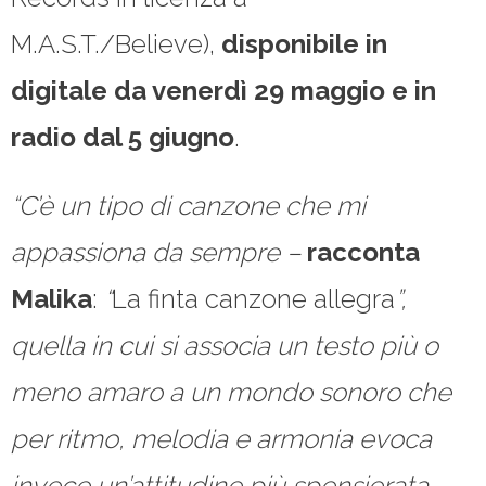
M.A.S.T./Believe),
disponibile in
digitale da venerdì 29 maggio e in
radio dal 5 giugno
.
“C’è un tipo di canzone che mi
appassiona da sempre –
racconta
Malika
:
“
La finta canzone allegra
”,
quella in cui si associa un testo più o
meno amaro a un mondo sonoro che
per ritmo, melodia e armonia evoca
invece un’attitudine più spensierata.