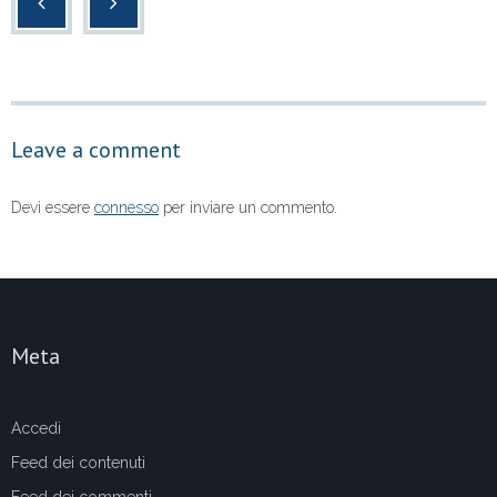
e
er
s
di
b
A
vi
o
p
di
o
p
Leave a comment
k
Devi essere
connesso
per inviare un commento.
Meta
Accedi
Feed dei contenuti