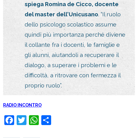
spiega Romina de Cicco, docente
del master dell’Unicusano
. “Il ruolo
dello psicologo scolastico assume
quindi più importanza perché diviene
il collante fra i docenti, le famiglie e
gli alunni, aiutandoli a recuperare il
dialogo, a superare i problemi e le
difficoltà, a ritrovare con fermezza il
proprio ruolo”.
RADIO INCONTRO
F
T
W
C
a
wi
h
o