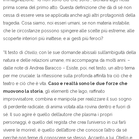
prima scena del primo atto. Questa definizione che dà di sé non
cessa di essere vera se applicata anche agli altri protagonisti della
tragedia. Cosa siamo, noi esseri umani, se non materia instabile,
che le circostanze possono spingere alle scelte più estreme, alle
scoperte interiori più inattese, e ai gesti più feroci?
“Il testo di
Otello
, con le sue domande abissali sull’ambiguità della
natura e delle relazioni umane, mi accompagna da molti anni. –
dalle note di Andrea Baracco – Esiste, poi, nel testo, un altro tema
per me cruciale: la riflessione sulla profonda affinità tra ciò che è
teatro e ciò che è vita.
Caso e realtà sono le due forze che
muovono la storia
, gli elementi che Iago, raffinato
improvvisatore, combina e manipola per realizzare il suo sogno
di perdente radicale, di anima votata alla rovina dentro e fuori di
sé. Il suo agire è quello dell’autore che plasma i propri
personaggi, è quello del regista che crea l’universo in cui farli
vivere (e morire), è quello dell’attore che conosce l’altro da sé
perché non teme di conoscere se stesso. Accanto a lui, Otello e