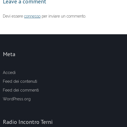
Leave a comment
k
Devi essere
connesso
per inviare un commento.
Meta
Accedi
Feed dei contenuti
Feed dei commenti
WordPress.org
Radio Incontro Terni