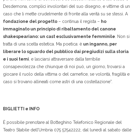
Desdemona, complici involontari del suo disegno, e vittime di un
caso che li mette crudelmente di fronte alla verità su se stessi. A
fondazione del progetto
– continua il regista –
ho
immaginato un principio di ribaltamento del canone
shakespeariano: un cast esclusivamente femminile
. Non si
tratta di una scelta estetica. Ma poetica: è
un inganno, per
liberare lo sguardo del pubblico dai pregiudizi sulla storia
e i suoi temi
, e lasciarsi attraversare dalla terribile
consapevolezza che chiunque di noi può, un giorno, trovarsi a
giocare il ruolo della vittima o del carnefice, se volontà, fragilità e
caso si trovano allineati come astri di una costellazione”.
BIGLIETTI e INFO
È possibile prenotare al Botteghino Telefonico Regionale del
Teatro Stabile dell’Umbria 075 57542222, dal lunedì al sabato dalle