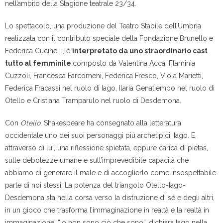
nell’ambito della Stagione teatrale 23/34.
Lo spettacolo, una produzione del Teatro Stabile dell’Umbria
realizzata con il contributo speciale della Fondazione Brunello e
Federica Cucinelli, è
interpretato da uno straordinario cast
tutto al femminile
composto da Valentina Acca, Flaminia
Cuzzoli, Francesca Farcomeni, Federica Fresco, Viola Marietti,
Federica Fracassi nel ruolo di Iago, Ilaria Genatiempo nel ruolo di
Otello e Cristiana Tramparulo nel ruolo di Desdemona.
Con
Otello
, Shakespeare ha consegnato alla letteratura
occidentale uno dei suoi personaggi più archetipici: Iago. E,
attraverso di lui, una riflessione spietata, eppure carica di pietas,
sulle debolezze umane e sull’imprevedibile capacità che
abbiamo di generare il male e di accoglierlo come insospettabile
parte di noi stessi. La potenza del triangolo Otello-Iago-
Desdemona sta nella corsa verso la distruzione di sé e degli altri,
in un gioco che trasforma l’immaginazione in realtà e la realtà in
immaginazione. “Io non sono ciò che sono”, dichiara Iago nella