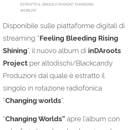
ESTRATTO IL SINGOLO IN RADIO “CHANGING
WORLDS”
Disponibile sulle piattaforme digitali di
streaming “
Feeling
Bleeding Rising
Shining
”, il nuovo album di
inDAroots
Project
per altodischi/Blackcandy
Produzioni dal quale è estratto il
singolo in rotazione radiofonica
“
Changing worlds
”.
“
Changing Worlds”
apre l’album con