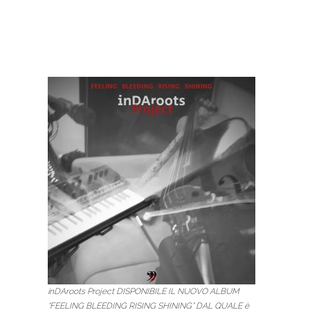
inDAroots Project DISPONIBILE IL NUOVO ALBUM
“FEELING BLEEDING RISING SHINING” DAL QUALE è