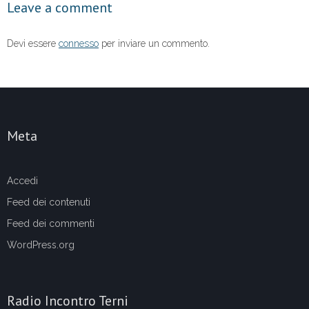
Leave a comment
k
Devi essere
connesso
per inviare un commento.
Meta
Accedi
Feed dei contenuti
Feed dei commenti
WordPress.org
Radio Incontro Terni