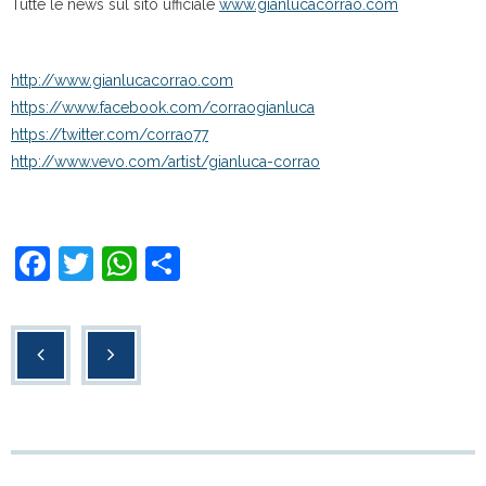
Tutte le news sul sito ufficiale
www.gianlucacorrao.com
http://www.gianlucacorrao.com
https://www.facebook.com/corraogianluca
https://twitter.com/corrao77
http://www.vevo.com/artist/gianluca-corrao
F
T
W
C
a
wi
h
o
c
tt
at
n
e
er
s
di
b
A
vi
o
p
di
o
p