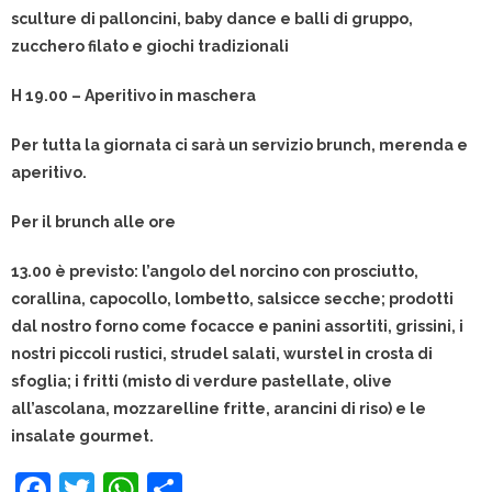
sculture di palloncini, baby dance e balli di gruppo,
zucchero filato e giochi tradizionali
H 19.00 – Aperitivo in maschera
Per tutta la giornata ci sarà un servizio brunch, merenda e
aperitivo.
Per il brunch alle ore
13.00 è previsto: l’angolo del norcino con prosciutto,
corallina, capocollo, lombetto, salsicce secche; prodotti
dal nostro forno come focacce e panini assortiti, grissini, i
nostri piccoli rustici, strudel salati, wurstel in crosta di
sfoglia; i fritti (misto di verdure pastellate, olive
all’ascolana, mozzarelline fritte, arancini di riso) e le
insalate gourmet.
F
T
W
C