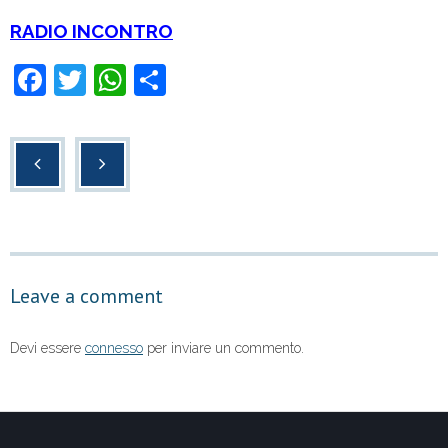
RADIO INCONTRO
F
T
W
C
a
wi
h
o
c
tt
at
n
e
er
s
di
b
A
vi
o
p
di
o
p
Leave a comment
k
Devi essere
connesso
per inviare un commento.