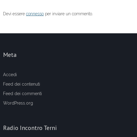
k
Devi essere
connesso
per inviare un commento.
Meta
Accedi
Feed dei contenuti
Feed dei commenti
WordPress.org
Radio Incontro Terni