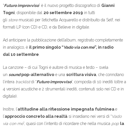
“
Futuro improvviso
” è il nuovo progetto discografico di
Gianni
Togni
, disponibile dal
20 settembre 2019
in tutti
gli
store
musicali per l’etichetta Acquarello e distribuito da Self, nei
formati LP (con CD) e CD, e da Believe in digitale.
Ad anticipare la pubblicazione dell’album, registrato completamente
in analogico, è
il primo singolo “
Vado via con me
”, in radio
dal 10 settembre
.
La canzone – di cui Togni è autore di musica e testo – svela
un
sound
pop-alternativo
e una
scrittura visiva
, che connotano
l’intera
tracklist
di “
Futuro improvviso
”, composta di 10 inediti (oltre a
4 versioni acustiche e 2 strumentali inediti, contenuti solo nei CD e in
digitale).
Inoltre, l’
attitudine alla riflessione impegnata
fulminea
e
l’
approccio concreto alla realtà
si insediano nei versi di “
Vado
via con me
”, quasi con l’intento di ricordare che nella musica
pop
la