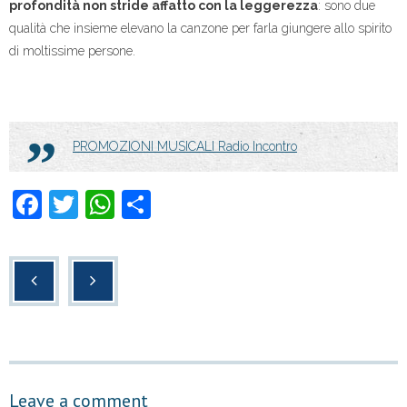
profondità non stride affatto con la leggerezza
: sono due
qualità che insieme elevano la canzone per farla giungere allo spirito
di moltissime persone.
PROMOZIONI MUSICALI Radio Incontro
F
T
W
C
a
wi
h
o
c
tt
at
n
e
er
s
di
b
A
vi
o
p
di
o
p
Leave a comment