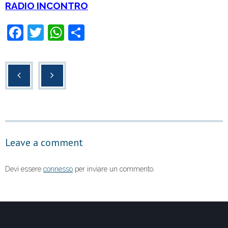
RADIO INCONTRO
F
T
W
C
a
wi
h
o
c
tt
at
n
e
er
s
di
b
A
vi
o
p
di
o
p
Leave a comment
k
Devi essere
connesso
per inviare un commento.