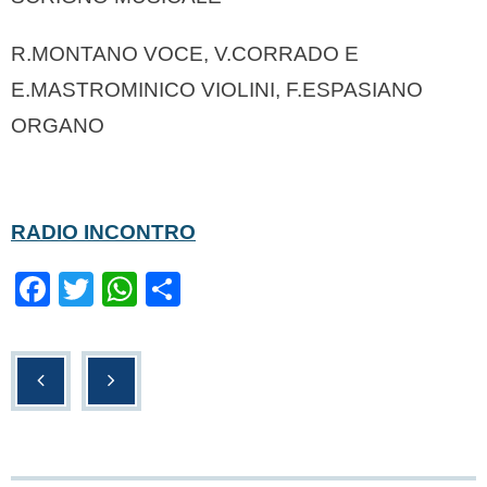
R.MONTANO VOCE, V.CORRADO E
E.MASTROMINICO VIOLINI, F.ESPASIANO
ORGANO
RADIO INCONTRO
F
T
W
C
a
wi
h
o
c
tt
at
n
e
er
s
di
b
A
vi
o
p
di