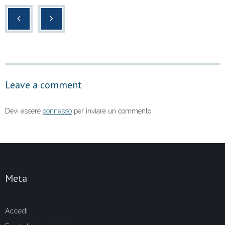
c
tt
at
n
e
er
s
di
b
A
vi
o
p
di
o
p
Leave a comment
k
Devi essere
connesso
per inviare un commento.
Meta
Accedi