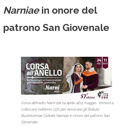
Narniae
in onore del
patrono San Giovenale
Corsa all’Anello Narni dal 24 aprile all’11 maggio, tornerà a
collocarsi nell’anno 1371 per rievocare gli Statuta
Illustrissimae Civitatis Narniae in onore del patrono San
Giovenale