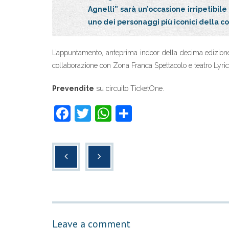
Agnelli” sarà un’occasione irripetibile
uno dei personaggi più iconici della c
L’appuntamento, anteprima indoor della decima edizione
collaborazione con Zona Franca Spettacolo e teatro Lyric
Prevendite
su circuito TicketOne.
F
T
W
C
a
wi
h
o
c
tt
at
n
e
er
s
di
b
A
vi
o
p
di
o
p
Leave a comment
k