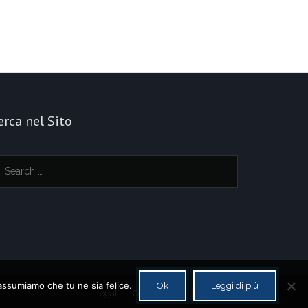
erca nel Sito
 assumiamo che tu ne sia felice.
Ok
Leggi di più
Legal
Cookie policy
Contatti