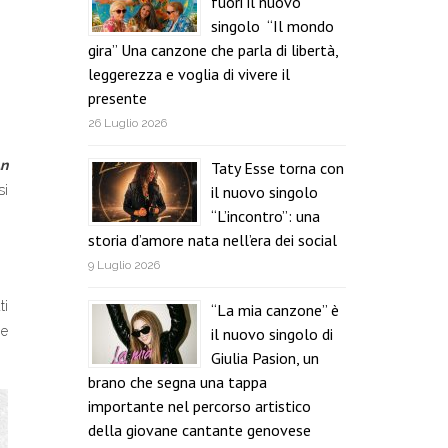
fuori il nuovo
singolo “Il mondo
gira” Una canzone che parla di libertà,
leggerezza e voglia di vivere il
presente
26 Luglio 2026
n
Taty Esse torna con
il nuovo singolo
si
“L’incontro”: una
storia d’amore nata nell’era dei social
9 Luglio 2026
ti
“La mia canzone” è
 e
il nuovo singolo di
Giulia Pasion, un
brano che segna una tappa
importante nel percorso artistico
della giovane cantante genovese