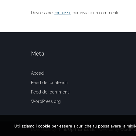
Devi essere
connesso
per inviare un commento.
Meta
Accedi
Feed dei contenuti
Feed dei commenti
WordPress.org
Utilizziamo i cookie per essere sicuri che tu possa avere la migl
Developed by
Think Up Themes Ltd
. Powered by
WordPre