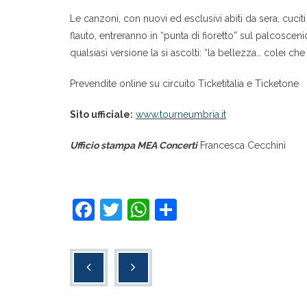
Le canzoni, con nuovi ed esclusivi abiti da sera, cucit
flauto, entreranno in “punta di fioretto” sul palcoscen
qualsiasi versione la si ascolti: “la bellezza… colei che 
Prevendite online su circuito Ticketitalia e Ticketone
Sito ufficiale:
www.tourneumbria.it
Ufficio stampa MEA Concerti
Francesca Cecchini
F
T
W
C
a
wi
h
o
c
tt
at
n
e
er
s
di
b
A
vi