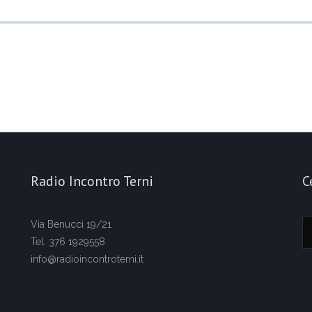
Radio Incontro Terni
C
Via Benucci 19/21
Tel. 376 1929558
info@radioincontroterni.it