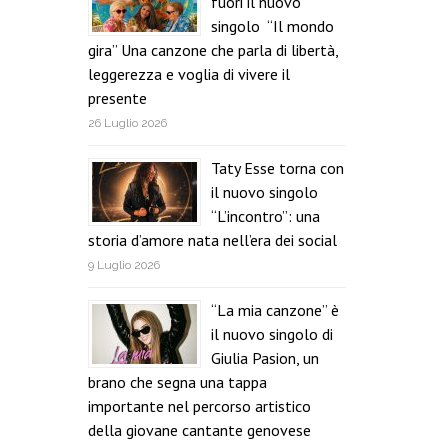
fuori il nuovo
singolo “Il mondo
gira” Una canzone che parla di libertà,
leggerezza e voglia di vivere il
presente
26 Luglio 2026
Taty Esse torna con
il nuovo singolo
“L’incontro”: una
storia d’amore nata nell’era dei social
9 Luglio 2026
“La mia canzone” è
il nuovo singolo di
Giulia Pasion, un
brano che segna una tappa
importante nel percorso artistico
della giovane cantante genovese