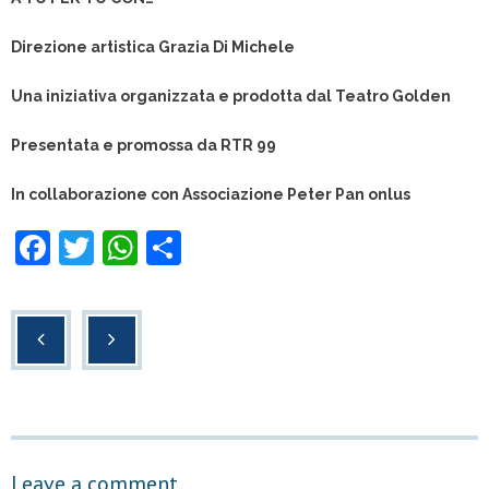
Direzione artistica Grazia Di Michele
Una iniziativa organizzata e prodotta dal Teatro Golden
Presentata e promossa da RTR 99
In collaborazione con Associazione Peter Pan onlus
F
T
W
C
a
wi
h
o
c
tt
at
n
e
er
s
di
b
A
vi
o
p
di
o
p
Leave a comment