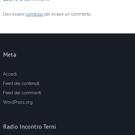
k
Devi essere
connesso
per inviare un commento.
Meta
Accedi
Feed dei contenuti
Feed dei commenti
WordPress.org
Radio Incontro Terni