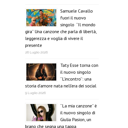
Samuele Cavallo
fuori il nuovo
singolo “Il mondo
gira” Una canzone che parla di libertà,
leggerezza e voglia di vivere il
presente
26 Luglio 2026
Taty Esse torna con
il nuovo singolo
“L’incontro”: una
storia d’amore nata nell’era dei social
9 Luglio 2026
“La mia canzone” è
il nuovo singolo di
Giulia Pasion, un
brano che segna una tappa