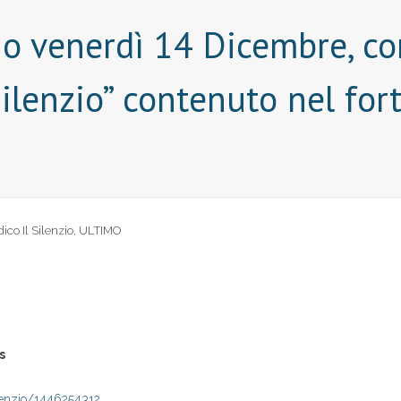
o venerdì 14 Dicembre, con
Silenzio” contenuto nel fo
dico Il Silenzio
,
ULTIMO
s
lenzio/1446254312