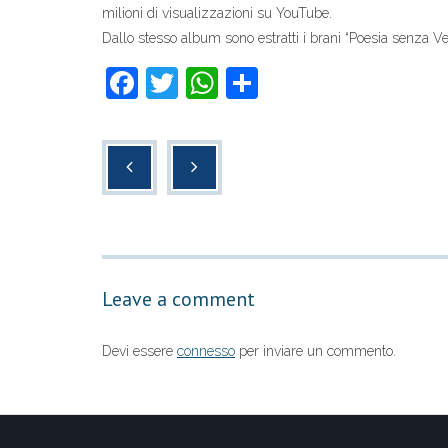
milioni di visualizzazioni su YouTube.
Dallo stesso album sono estratti i brani “Poesia senza Veli”
F
T
W
C
a
wi
h
o
c
tt
at
n
e
er
s
di
b
A
vi
o
p
di
o
p
Leave a comment
k
Devi essere
connesso
per inviare un commento.