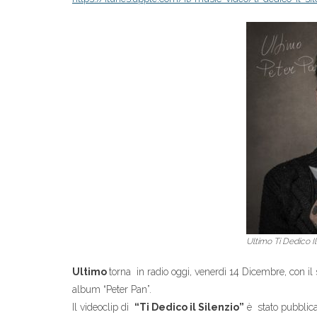
Ultimo Ti Dedico Il
Ultimo
torna in radio oggi, venerdì 14 Dicembre, con il
album “Peter Pan”.
Il videoclip di
“Ti Dedico il Silenzio”
è stato pubblica