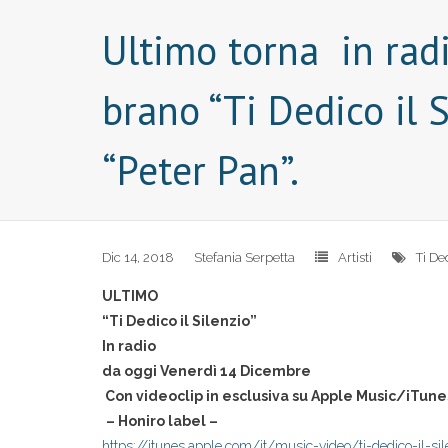
Ultimo torna in radi
brano “Ti Dedico il 
“Peter Pan”.
Dic 14, 2018
Stefania Serpetta
Artisti
Ti De
ULTIMO
“Ti Dedico il Silenzio”
In radio
da oggi Venerdì 14 Dicembre
Con videoclip in esclusiva su Apple Music/iTune
– Honiro label –
https://itunes.apple.com/it/
music-video/ti-dedico-il-
si