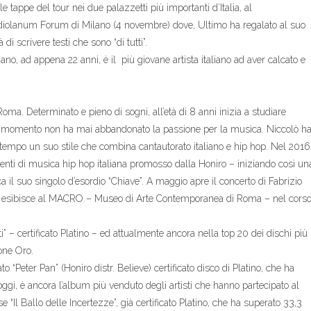
le tappe del tour nei due palazzetti più importanti d’Italia, al
diolanum Forum di Milano (4 novembre) dove, Ultimo ha regalato al suo
 scrivere testi che sono “di tutti”.
no, ad appena 22 anni, è il più giovane artista italiano ad aver calcato e
oma. Determinato e pieno di sogni, all’età di 8 anni inizia a studiare
el momento non ha mai abbandonato la passione per la musica. Niccolò h
l tempo un suo stile che combina cantautorato italiano e hip hop. Nel 2016
genti di musica hip hop italiana promosso dalla Honiro – iniziando così un
 il suo singolo d’esordio “Chiave”. A maggio apre il concerto di Fabrizio
i esibisce al MACRO – Museo di Arte Contemporanea di Roma – nel cors
” – certificato Platino – ed attualmente ancora nella top 20 dei dischi più
ione Oro.
ato “Peter Pan” (Honiro distr. Believe) certificato disco di Platino, che ha
d oggi, è ancora l’album più venduto degli artisti che hanno partecipato al
 “Il Ballo delle Incertezze”, già certificato Platino, che ha superato 33,3