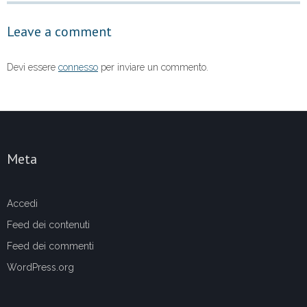
o
p
Leave a comment
k
Devi essere
connesso
per inviare un commento.
Meta
Accedi
Feed dei contenuti
Feed dei commenti
WordPress.org