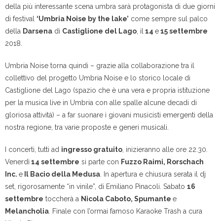
della più interessante scena umbra sarà protagonista di due giorni
di festival
‘Umbria Noise by the lake’
come sempre sul palco
della
Darsena
di
Castiglione del Lago
, il
14
e
15 settembre
2018.
Umbria Noise torna quindi – grazie alla collaborazione tra il
collettivo del progetto Umbria Noise e lo storico locale di
Castiglione del Lago (spazio che è una vera e propria istituzione
per la musica live in Umbria con alle spalle alcune decadi di
gloriosa attività) – a far suonare i giovani musicisti emergenti della
nostra regione, tra varie proposte e generi musicali.
I concerti, tutti ad
ingresso gratuito
, inizieranno alle ore 22.30.
Venerdì
14 settembre
si parte con
Fuzzo Raimi, Rorschach
Inc.
e
Il Bacio della Medusa
. In apertura e chiusura serata il dj
set, rigorosamente “in vinile”, di Emiliano Pinacoli. Sabato
16
settembre
toccherà a
Nicola Caboto, Spumante
e
Melancholia
. Finale con l’ormai famoso Karaoke Trash a cura