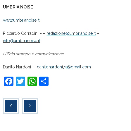
UMBRIA NOISE
www.umbrianoise.it
Riccardo Corradini – –
redazione@umbrianoise.it
–
info@umbrianoise.it
Ufficio stampa e comunicazione
Danilo Nardoni –
danilonardoni74@gmail.com
F
T
W
C
a
wi
h
o
c
tt
at
n
e
er
s
di
b
A
vi
o
p
di