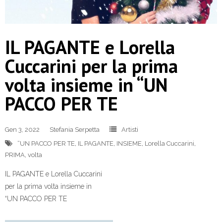
IL PAGANTE e Lorella
Cuccarini per la prima
volta insieme in “UN
PACCO PER TE
Gen 3, 2022
Stefania Serpetta
Artisti
“UN PACCO PER TE
,
IL PAGANTE
,
INSIEME
,
Lorella Cuccarini
,
PRIMA
,
volta
IL PAGANTE e Lorella Cuccarini
per la prima volta insieme in
“UN PACCO PER TE