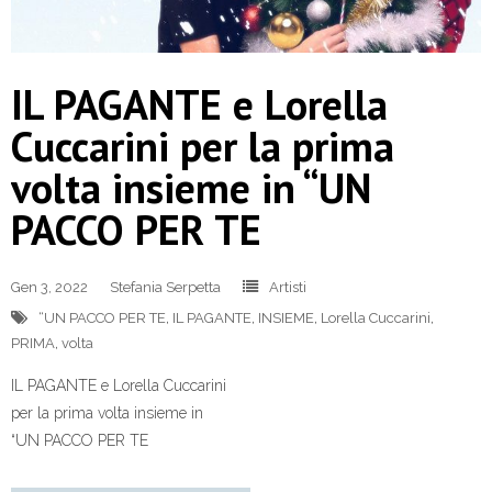
IL PAGANTE e Lorella
Cuccarini per la prima
volta insieme in “UN
PACCO PER TE
Gen 3, 2022
Stefania Serpetta
Artisti
“UN PACCO PER TE
,
IL PAGANTE
,
INSIEME
,
Lorella Cuccarini
,
PRIMA
,
volta
IL PAGANTE e Lorella Cuccarini
per la prima volta insieme in
“UN PACCO PER TE