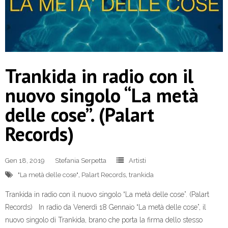
Trankida in radio con il
nuovo singolo “La metà
delle cose”. (Palart
Records)
Gen 18, 2019
Stefania Serpetta
Artisti
"La metà delle cose"
,
Palart Records
,
trankida
Trankida in radio con il nuovo singolo “La metà delle cose”. (Palart
Records) In radio da Venerdì 18 Gennaio “La metà delle cose”, il
nuovo singolo di Trankida, brano che porta la firma dello stesso