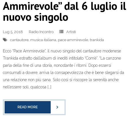
Ammirevole” dal 6 luglio il
nuovo singolo
Lug 5, 2018
Radio Incontro
Artisti
cantautore
,
musica italiana
,
pace ammirevole
,
trankida
Ecco “Pace Ammirevole”, il nuovo singolo del cantautore modenese
Trankida estratto dall’album di inediti intitolato “Com’é”. “La canzone
parla della fine di una storia, nonostante i ritorni. Dopo essersi
consumati a dovere, arriva la consapevolezza che è bene slegarsi da
una relazione non più sana. Solo così si riscopre la serenità anche
nell’essere soli, qualcosa […]
READ MORE