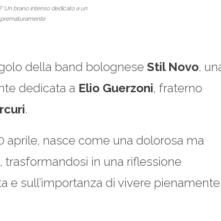
” Un brano intenso dedicato a un
 prematuramente
ngolo della band bolognese
Stil Novo
, un
te dedicata a
Elio Guerzoni
, fraterno
rcuri
.
l 10 aprile, nasce come una dolorosa ma
, trasformandosi in una riflessione
vita e sull’importanza di vivere pienamente