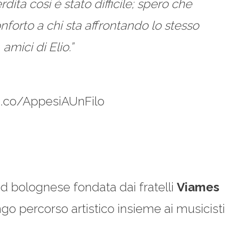
ita così è stato difficile; spero che
forto a chi sta affrontando lo stesso
mici di Elio.”
vyd.co/AppesiAUnFilo
 bolognese fondata dai fratelli
Viames
ngo percorso artistico insieme ai musicisti