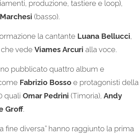
iamenti, produzione, tastiere e loop),
Marchesi
(basso).
a formazione la cantante
Luana
Bellucci
,
, che vede
Viames Arcuri
alla voce.
anno pubblicato quattro album e
vo come
Fabrizio Bosso
e protagonisti della
0 quali
Omar Pedrini
(Timoria),
Andy
e Groff
.
Una fine diversa” hanno raggiunto la prima