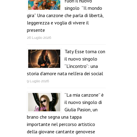
fuori il nuovo
singolo “Il mondo
gira” Una canzone che parla di libertà,
leggerezza e voglia di vivere il
presente
26 Luglio 2026
Taty Esse torna con
il nuovo singolo
“L’incontro”: una
storia d’amore nata nell’era dei social
9 Luglio 2026
“La mia canzone” è
il nuovo singolo di
Giulia Pasion, un
brano che segna una tappa
importante nel percorso artistico
della giovane cantante genovese