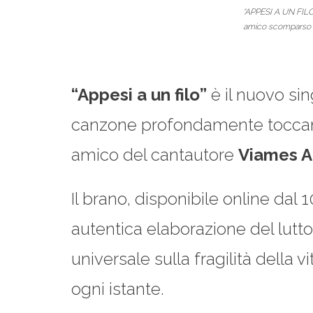
“APPESI A UN FILO
amico scomparso
“Appesi a un filo”
è il nuovo si
canzone profondamente toccan
amico del cantautore
Viames A
Il brano, disponibile online da
autentica elaborazione del lutto
universale sulla fragilità della 
ogni istante.