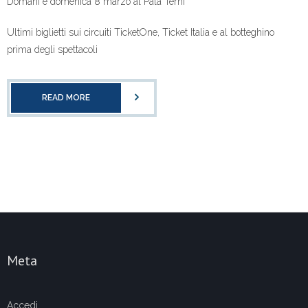
Domani e domenica 8 marzo al Pala Terni
Ultimi biglietti sui circuiti TicketOne, Ticket Italia e al botteghino
prima degli spettacoli
READ MORE
Meta
Accedi