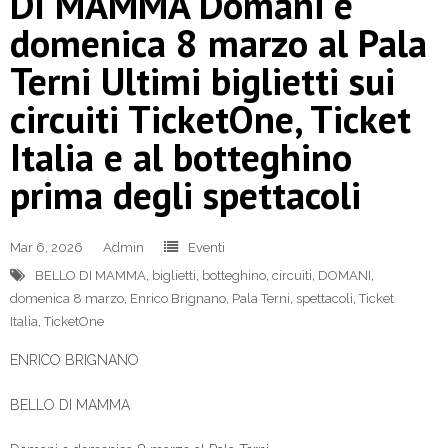
DI MAMMA Domani e
domenica 8 marzo al Pala
Terni Ultimi biglietti sui
circuiti TicketOne, Ticket
Italia e al botteghino
prima degli spettacoli
Mar 6, 2026
Admin
Eventi
BELLO DI MAMMA
,
biglietti
,
botteghino
,
circuiti
,
DOMANI
,
domenica 8 marzo
,
Enrico Brignano
,
Pala Terni
,
spettacoli
,
Ticket
Italia
,
TicketOne
ENRICO BRIGNANO
BELLO DI MAMMA