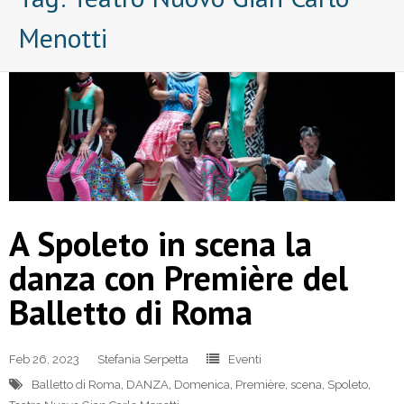
Menotti
A Spoleto in scena la
danza con Première del
Balletto di Roma
Feb 26, 2023
Stefania Serpetta
Eventi
Balletto di Roma
,
DANZA
,
Domenica
,
Première
,
scena
,
Spoleto
,