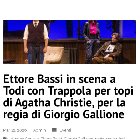
Ettore Bassi in scena a
Todi con Trappola per topi
di Agatha Christie, per la
regia di Giorgio Gallione
Mar 12, 2026
Admin
Eventi
Agatha Christie
,
Ettore Bassi
,
Giorgio Gallione
,
regia
,
scena
,
todi
,