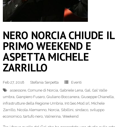
NERO NORCIA CHIUDE IL
PRIMO WEEKEND E
ASPETTA MICHELE
ZARRILLO
Feb 27, 2018
Stefania Serpetta
Eventi
assessore
,
Comune di Norcia
,
Gabriele Lena
,
Gal
,
Gal Valle
umbra
,
Gianpiero Fusaro
,
Giuliano Boccanera
,
Giuseppe Chianella
,
infrastrutture della Regione Umbria
,
Int.Geo.Mod.srl
,
Michele
Zarrillo
,
Nicola Alemanno
,
Norcia
,
Sibillini
,
sindaco
,
sviluppo
economico
,
tartufo nero
,
Valnerina
,
Weekend