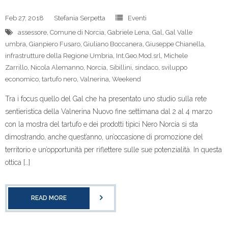
Feb 27, 2018
Stefania Serpetta
Eventi
assessore
,
Comune di Norcia
,
Gabriele Lena
,
Gal
,
Gal Valle
umbra
,
Gianpiero Fusaro
,
Giuliano Boccanera
,
Giuseppe Chianella
,
infrastrutture della Regione Umbria
,
Int.Geo.Mod.srl
,
Michele
Zarrillo
,
Nicola Alemanno
,
Norcia
,
Sibillini
,
sindaco
,
sviluppo
economico
,
tartufo nero
,
Valnerina
,
Weekend
Tra i focus quello del Gal che ha presentato uno studio sulla rete
sentieristica della Valnerina Nuovo fine settimana dal 2 al 4 marzo
con la mostra del tartufo e dei prodotti tipici Nero Norcia si sta
dimostrando, anche quest’anno, un’occasione di promozione del
territorio e un’opportunità per riflettere sulle sue potenzialità. In questa
ottica […]
READ MORE