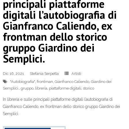
principali piattaforme
digitali l’autobiografia di
Gianfranco Caliendo, ex
frontman dello storico
gruppo Giardino dei
Semplici.
Dic 16, 2021
Stefania Serpetta
Artisti
"Autobiografia"
,
frontman
,
Gianfranco Caliendo
,
Giardino dei
Semplici.
,
gruppo
,
libreria
,
piattaforme digitali
,
storico
In libreria e sulle principali piattaforme digitali l’autobiografia di
Gianfranco Caliendo, ex frontman dello storico gruppo Giardino dei
Semplici.