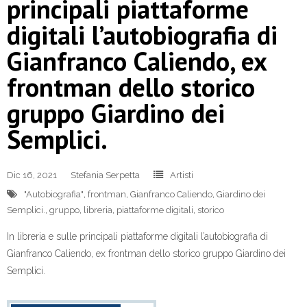
principali piattaforme
digitali l’autobiografia di
Gianfranco Caliendo, ex
frontman dello storico
gruppo Giardino dei
Semplici.
Dic 16, 2021
Stefania Serpetta
Artisti
"Autobiografia"
,
frontman
,
Gianfranco Caliendo
,
Giardino dei
Semplici.
,
gruppo
,
libreria
,
piattaforme digitali
,
storico
In libreria e sulle principali piattaforme digitali l’autobiografia di
Gianfranco Caliendo, ex frontman dello storico gruppo Giardino dei
Semplici.