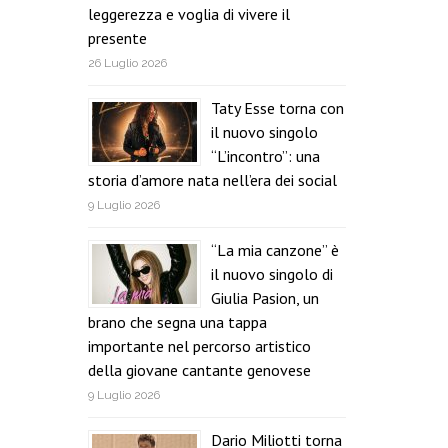
leggerezza e voglia di vivere il
presente
26 Luglio 2026
Taty Esse torna con
il nuovo singolo
“L’incontro”: una
storia d’amore nata nell’era dei social
9 Luglio 2026
“La mia canzone” è
il nuovo singolo di
Giulia Pasion, un
brano che segna una tappa
importante nel percorso artistico
della giovane cantante genovese
9 Luglio 2026
Dario Miliotti torna