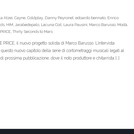
a Atzei
,
Cayne
,
Coldplay
,
Danny Peyronel
,
edoardo bennato
,
Enrico
ids
,
HIM
,
Jarabedepalo
,
Lacuna Coil
,
Laura Pausini
,
Marco Barusso
,
Modà
,
 PRICE
,
Thirty Seconds to Mars
 PRICE, il nuovo progetto solista di Marco Barusso. L’intervista
 questo nuovo capitolo della serie di cortometraggi musicali legati al
 prossima pubblicazione, dove il noto produttore e chitarrista […]