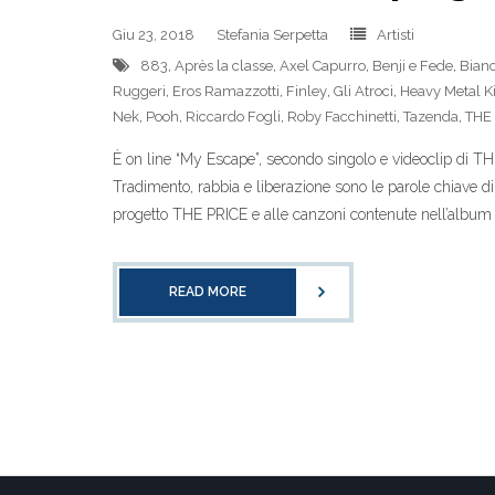
Giu 23, 2018
Stefania Serpetta
Artisti
883
,
Après la classe
,
Axel Capurro
,
Benji e Fede
,
Bianc
Ruggeri
,
Eros Ramazzotti
,
Finley
,
Gli Atroci
,
Heavy Metal K
Nek
,
Pooh
,
Riccardo Fogli
,
Roby Facchinetti
,
Tazenda
,
THE
È on line “My Escape”, secondo singolo e videoclip di THE
Tradimento, rabbia e liberazione sono le parole chiave di
progetto THE PRICE e alle canzoni contenute nell’album di
READ MORE