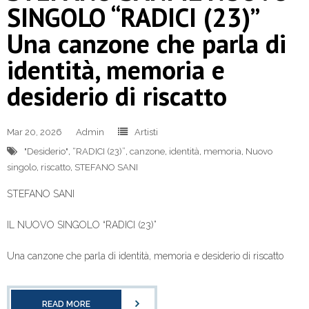
SINGOLO “RADICI (23)”
Una canzone che parla di
identità, memoria e
desiderio di riscatto
Mar 20, 2026
Admin
Artisti
"Desiderio"
,
“RADICI (23)”
,
canzone
,
identità
,
memoria
,
Nuovo
singolo
,
riscatto
,
STEFANO SANI
STEFANO SANI
IL NUOVO SINGOLO “RADICI (23)”
Una canzone che parla di identità, memoria e desiderio di riscatto
READ MORE