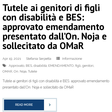
Tutele ai genitori di figli
con disabilità e BES:
approvato emendamento
presentato dall’On. Noja e
sollecitato da OMaR
Apr 19, 2021
Stefania Serpetta
Informazione
Approvato
,
BES
,
disabilità
,
EMENDAMENTO
,
figli
,
genitori
,
OMAR
,
On. Noja
,
Tutele
Tutele ai genitori di figli con disabilità e BES: approvato emendamento
presentato dall’On. Noja e sollecitato da OMaR
READ MORE