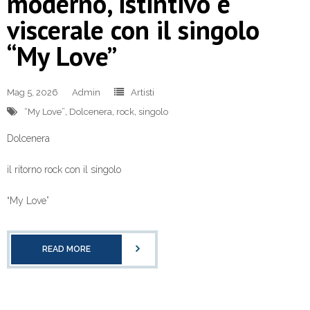
moderno, istintivo e
viscerale con il singolo
“My Love”
Mag 5, 2026
Admin
Artisti
“My Love”
,
Dolcenera
,
rock
,
singolo
Dolcenera
il ritorno rock con il singolo
“My Love”
READ MORE