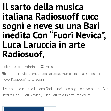
Il sarto della musica
italiana Radiosuoff cuce
sogni e neve su una Bari
inedita Con “Fuori Nevica”,
Luca Laruccia in arte
Radiosuof,
Feb 1, 2026
Admin
Artisti
"Fuori Nevica"
,
BARI
,
Luca Laruccia
,
musica italiana Radiosuoff
,
neve
,
Radiosuof
,
sarto
,
sogni
Il sarto della musica italiana Radiosuoff cuce sogni e neve su una Bari
inedita Con “Fuori Nevica”, Luca Laruccia in arte Radiosuof,