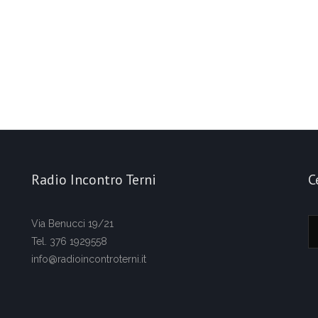
Radio Incontro Terni
C
Via Benucci 19/21
Tel. 376 1929558
info@radioincontroterni.it