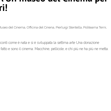
ri!
useo del Cinema
,
Officina del Cinena
,
Pierluigi Stentella
,
Politeama Terni
,
acconti come è nata e si è sviluppata la settima arte Una donazione
fatto e sono il cinema. Macchine, pellicole, e chi più ne ha più ne metta.