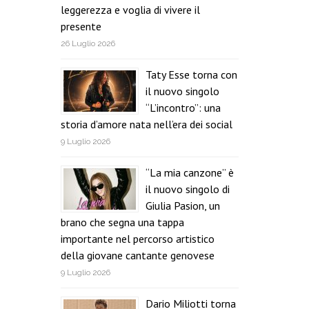
leggerezza e voglia di vivere il
presente
26 Luglio 2026
Taty Esse torna con
il nuovo singolo
“L’incontro”: una
storia d’amore nata nell’era dei social
9 Luglio 2026
“La mia canzone” è
il nuovo singolo di
Giulia Pasion, un
brano che segna una tappa
importante nel percorso artistico
della giovane cantante genovese
9 Luglio 2026
Dario Miliotti torna