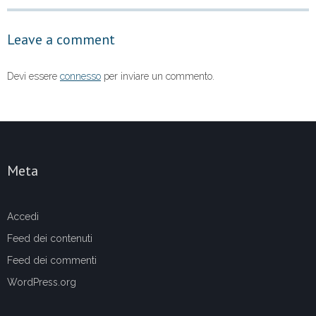
o
p
Leave a comment
k
Devi essere
connesso
per inviare un commento.
Meta
Accedi
Feed dei contenuti
Feed dei commenti
WordPress.org