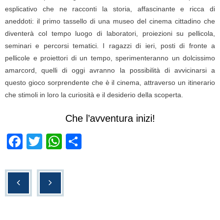
esplicativo che ne racconti la storia, affascinante e ricca di
aneddoti: il primo tassello di una museo del cinema cittadino che
diventerà col tempo luogo di laboratori, proiezioni su pellicola,
seminari e percorsi tematici. I ragazzi di ieri, posti di fronte a
pellicole e proiettori di un tempo, sperimenteranno un dolcissimo
amarcord, quelli di oggi avranno la possibilità di avvicinarsi a
questo gioco sorprendente che è il cinema, attraverso un itinerario
che stimoli in loro la curiosità e il desiderio della scoperta.
Che l’avventura inizi!
F
T
W
C
a
wi
h
o
c
tt
at
n
e
er
s
di
b
A
vi
o
p
di