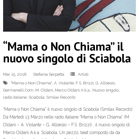
“Mama o Non Chiama” il
nuovo singolo di Sciabola
Mar 15, 2018
Stefania Serpetta
Artisti
"Mama o Non Chiama"
,
A. Violante
,
F.S. Brizzi
,
G. Alloesio
,
Germanelli.Com
,
M. Oldani
,
Marco Oldani A.k.a.
,
Nuovo singolo
,
radio italiane
,
Sciabola
,
Smilax Records
“Mama o Non Chiama” il nuovo singolo di Sciabola (Smilax Records)
Da Martedi 13 Marzo nelle radio italiane “Mama o Non Chiama” (M.
Oldani – A. Violante – G. Alloesio – F.S. Brizzi) , il nuovo singolo di
Marco Oldani A.k.a. Sciabola, Un pezzo, beat composto da da