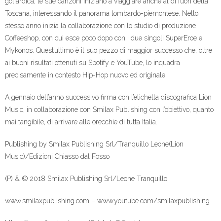
goliardica, le sue canzoni iniziano a viaggiare anche al di fuori della
Toscana, interessando il panorama lombardo-piemontese. Nello
stesso anno inizia la collaborazione con lo studio di produzione
Coffeeshop, con cui esce poco dopo con i due singoli SuperEroe e
Mykonos. Quest’ultimo è il suo pezzo di maggior successo che, oltre
ai buoni risultati ottenuti su Spotify e YouTube, lo inquadra
precisamente in contesto Hip-Hop nuovo ed originale.
A gennaio dell’anno successivo firma con l’etichetta discografica Lion
Music, in collaborazione con Smilax Publishing con l’obiettivo, quanto
mai tangibile, di arrivare alle orecchie di tutta Italia.
Publishing by Smilax Publishing Srl/Tranquillo Leone(Lion
Music)/Edizioni Chiasso dal Fosso
(P) & © 2018 Smilax Publishing Srl/Leone Tranquillo
www.smilaxpublishing.com – www.youtube.com/smilaxpublishing