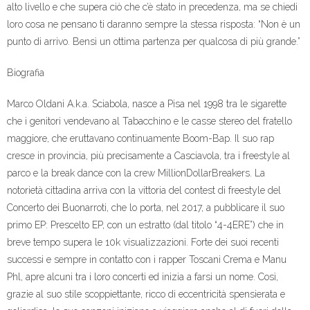
alto livello e che supera ciò che c’è stato in precedenza, ma se chiedi
loro cosa ne pensano ti daranno sempre la stessa risposta: “Non è un
punto di arrivo. Bensì un ottima partenza per qualcosa di più grande.”
Biografia
Marco Oldani A.k.a. Sciabola, nasce a Pisa nel 1998 tra le sigarette
che i genitori vendevano al Tabacchino e le casse stereo del fratello
maggiore, che eruttavano continuamente Boom-Bap. Il suo rap
cresce in provincia, più precisamente a Casciavola, tra i freestyle al
parco e la break dance con la crew MillionDollarBreakers. La
notorietà cittadina arriva con la vittoria del contest di freestyle del
Concerto dei Buonarroti, che lo porta, nel 2017, a pubblicare il suo
primo EP: Prescelto EP, con un estratto (dal titolo “4-4ERE”) che in
breve tempo supera le 10k visualizzazioni. Forte dei suoi recenti
successi e sempre in contatto con i rapper Toscani Crema e Manu
Phl, apre alcuni tra i loro concerti ed inizia a farsi un nome. Così,
grazie al suo stile scoppiettante, ricco di eccentricità spensierata e