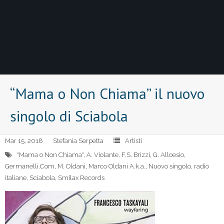
“Mama o Non Chiama” il nuovo
singolo di Sciabola
Mar 15, 2018
Stefania Serpetta
Artisti
"Mama o Non Chiama"
,
A. Violante
,
F.S. Brizzi
,
G. Alloesio
,
Germanelli.Com
,
M. Oldani
,
Marco Oldani A.k.a.
,
Nuovo singolo
,
radio
italiane
,
Sciabola
,
Smilax Records