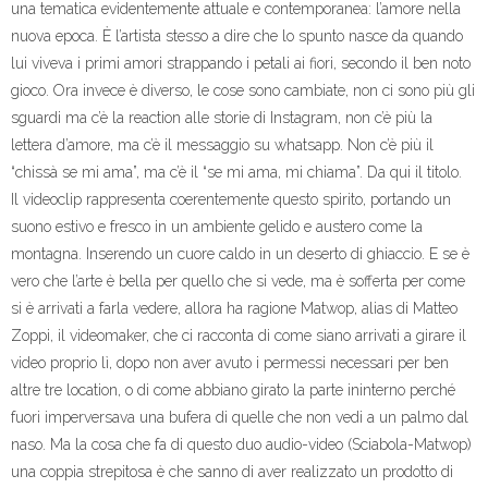
una tematica evidentemente attuale e contemporanea: l’amore nella
nuova epoca. È l’artista stesso a dire che lo spunto nasce da quando
lui viveva i primi amori strappando i petali ai fiori, secondo il ben noto
gioco. Ora invece è diverso, le cose sono cambiate, non ci sono più gli
sguardi ma c’è la reaction alle storie di Instagram, non c’è più la
lettera d’amore, ma c’è il messaggio su whatsapp. Non c’è più il
“chissà se mi ama”, ma c’è il “se mi ama, mi chiama”. Da qui il titolo.
Il videoclip rappresenta coerentemente questo spirito, portando un
suono estivo e fresco in un ambiente gelido e austero come la
montagna. Inserendo un cuore caldo in un deserto di ghiaccio. E se è
vero che l’arte è bella per quello che si vede, ma è sofferta per come
si è arrivati a farla vedere, allora ha ragione Matwop, alias di Matteo
Zoppi, il videomaker, che ci racconta di come siano arrivati a girare il
video proprio lì, dopo non aver avuto i permessi necessari per ben
altre tre location, o di come abbiano girato la parte ininterno perché
fuori imperversava una bufera di quelle che non vedi a un palmo dal
naso. Ma la cosa che fa di questo duo audio-video (Sciabola-Matwop)
una coppia strepitosa è che sanno di aver realizzato un prodotto di