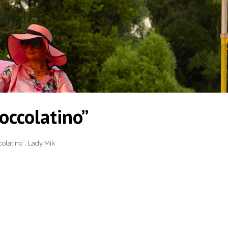
occolatino”
colatino”
,
Lady Mik