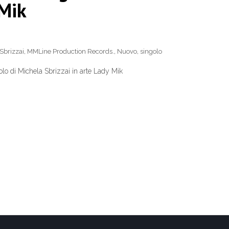
 Mik
Sbrizzai
,
MMLine Production Records.
,
Nuovo
,
singolo
golo di Michela Sbrizzai in arte Lady Mik