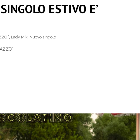
SINGOLO ESTIVO E’
AZZO”
,
Lady Mik
,
Nuovo singolo
PAZZO”