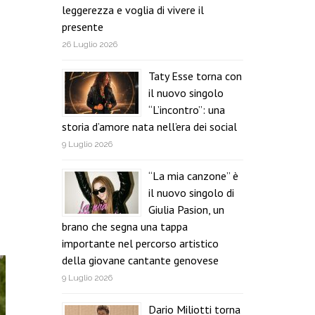
leggerezza e voglia di vivere il
presente
26 Luglio 2026
Taty Esse torna con
il nuovo singolo
“L’incontro”: una
storia d’amore nata nell’era dei social
9 Luglio 2026
“La mia canzone” è
il nuovo singolo di
Giulia Pasion, un
brano che segna una tappa
importante nel percorso artistico
della giovane cantante genovese
9 Luglio 2026
Dario Miliotti torna