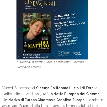
Al Cinema Politeama Lucioli, il 6 dicembre, “La Notte
Europa del Cinema”
Venerdì 6 dicembre al
Cinema
Politeama
Lucioli di Terni
a
partire dalle ore 21 si svolgerà
“La Notte Europea del Cinema”,
l’iniziativa di Europa Cinemas e Creative
Europe
che mira ad
avvicinare l’Europa ai cittadini attraverso proiezioni gratuite di film