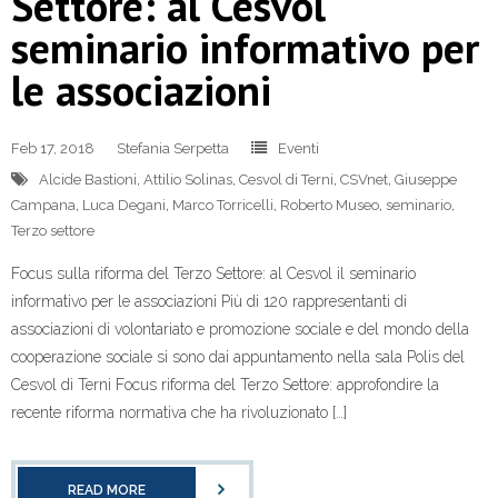
Settore: al Cesvol
seminario informativo per
le associazioni
Feb 17, 2018
Stefania Serpetta
Eventi
Alcide Bastioni
,
Attilio Solinas
,
Cesvol di Terni
,
CSVnet
,
Giuseppe
Campana
,
Luca Degani
,
Marco Torricelli
,
Roberto Museo
,
seminario
,
Terzo settore
Focus sulla riforma del Terzo Settore: al Cesvol il seminario
informativo per le associazioni Più di 120 rappresentanti di
associazioni di volontariato e promozione sociale e del mondo della
cooperazione sociale si sono dai appuntamento nella sala Polis del
Cesvol di Terni Focus riforma del Terzo Settore: approfondire la
recente riforma normativa che ha rivoluzionato […]
READ MORE