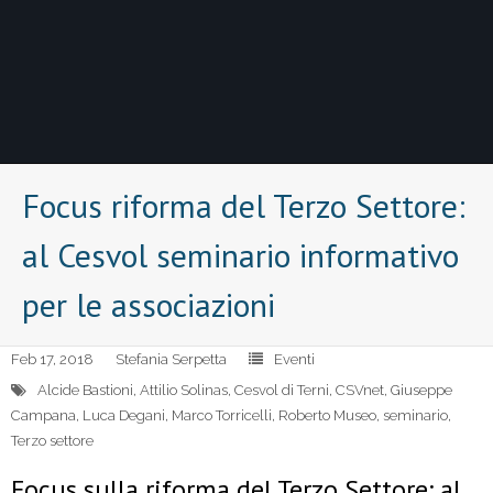
Focus riforma del Terzo Settore:
al Cesvol seminario informativo
per le associazioni
Feb 17, 2018
Stefania Serpetta
Eventi
Alcide Bastioni
,
Attilio Solinas
,
Cesvol di Terni
,
CSVnet
,
Giuseppe
Campana
,
Luca Degani
,
Marco Torricelli
,
Roberto Museo
,
seminario
,
Terzo settore
Focus sulla riforma del Terzo Settore: a
l