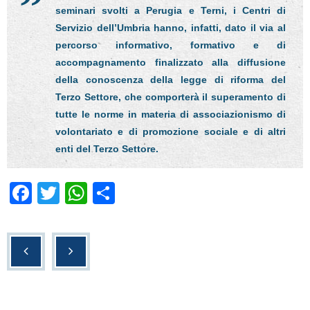
seminari svolti a Perugia e Terni, i Centri di
Servizio dell’Umbria hanno, infatti, dato il via al
percorso informativo, formativo e di
accompagnamento finalizzato alla diffusione
della conoscenza della legge di riforma del
Terzo Settore, che comporterà il superamento di
tutte le norme in materia di associazionismo di
volontariato e di promozione sociale e di altri
enti del Terzo Settore.
F
T
W
C
a
wi
h
o
c
tt
at
n
e
er
s
di
b
A
vi
o
p
di