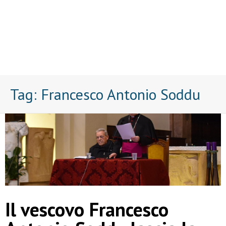
Tag:
Francesco Antonio Soddu
Il vescovo Francesco