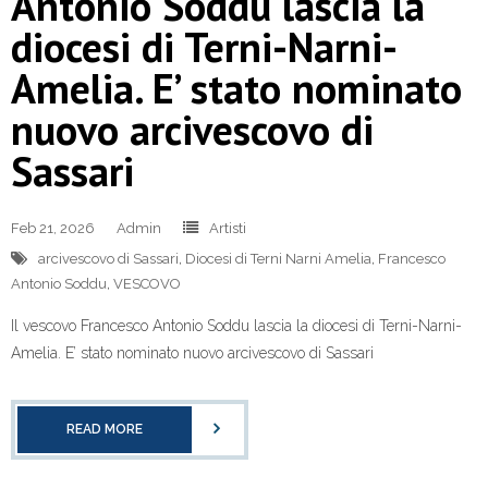
Antonio Soddu lascia la
diocesi di Terni-Narni-
Amelia. E’ stato nominato
nuovo arcivescovo di
Sassari
Feb 21, 2026
Admin
Artisti
arcivescovo di Sassari
,
Diocesi di Terni Narni Amelia
,
Francesco
Antonio Soddu
,
VESCOVO
Il vescovo Francesco Antonio Soddu lascia la diocesi di Terni-Narni-
Amelia. E’ stato nominato nuovo arcivescovo di Sassari
READ MORE